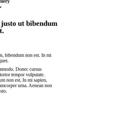
mmery
t justo ut bibendum
t.
on, bibendum non est. In mi
quet.
commodo. Donec cursus
tortor tempor vulputate.
dum non est. In mi sapien,
llamcorper urna. Aenean non
sto.