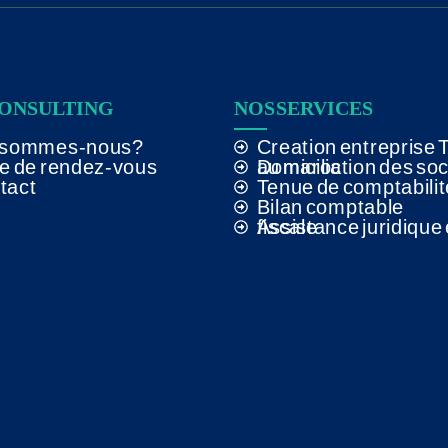
CONSULTING
NOS SERVICES
 sommes-nous?
Creation entreprise 
se de rendez-vous
Domiciliation des societes au maroc
tact
Tenue de comptabilit
Bilan comptable
Assistance juridique et fiscale