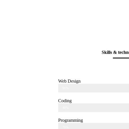
Skills & techn
Web Design
90%
Coding
40%
Programming
70%