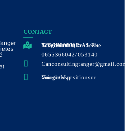
CONTACT
Tanger
N° 26, Imm Juba A1, Rue Sayed Kotb et Tchaikovsky, Res Sedk, Tanger 90000
06 55 36 60 42 / 05 31 40 00 55
é
Canconsultingtanger@gmail.com
Voir notre position sur Google Map