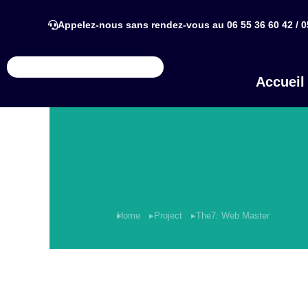
Appelez-nous sans rendez-vous au 06 55 36 60 42 / 0
Accueil
Home
Project
The7: Web Master
You are here: