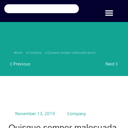
Notre société
Nos Services
Contacter-Nous
You are here:
Home
Company
Quisque semper malesuada ipsum
Previous
Next
November 13, 2019
Company
Quisque semper malesuada