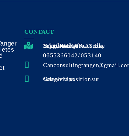
CONTACT
Tanger
N° 26, Imm Juba A1, Rue Sayed Kotb et Tchaikovsky, Res Sedk, Tanger 90000
06 55 36 60 42 / 05 31 40 00 55
é
Canconsultingtanger@gmail.com
Voir notre position sur Google Map